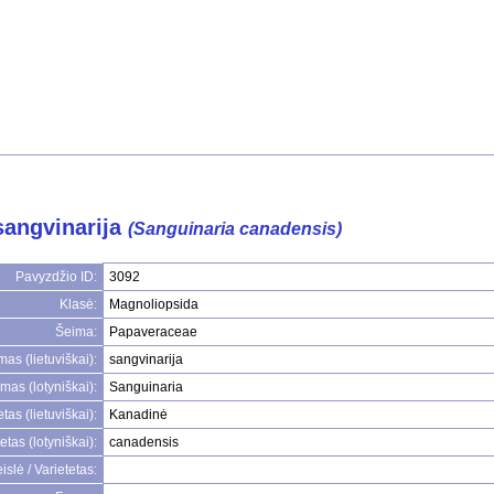
sangvinarija
(Sanguinaria canadensis)
Pavyzdžio ID:
3092
Klasė:
Magnoliopsida
Šeima:
Papaveraceae
as (lietuviškai):
sangvinarija
mas (lotyniškai):
Sanguinaria
tas (lietuviškai):
Kanadinė
etas (lotyniškai):
canadensis
islė / Varietetas: