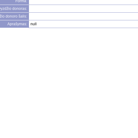
Forma:
yzdžio donoras:
io donoro šalis:
Aprašymas:
null